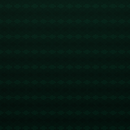
与此同时，**马宁和李金羽**等专业人士的加入，可以说是中足联在执
法、技术与职业球员培养方面的重大布局。如众所周知，马宁是中国足
坛最具国际声誉的裁判之一，其在FIFA赛事和国内赛事中的表现备受认
可。他的加入或将进一步提升中足联在比赛管理和裁判体系规范化方面
的能力。同样，李金羽作为中国足球史上顶尖的前锋之一，有着丰富的
职业球员经验，而他近年来转型为教练和足球推广者的表现也广受赞
誉，表明中足联正在打造一个兼具技术与实践经验的领导团队。
作为一个综合性的治理机构，中足联理事会不仅需要制定政策，还必须
深入了解实际执行中的难点。因此，**由多领域专家组成的理事会，能
够确保决策的科学性和合理性**，这无疑是中足联改革的一大亮点。
---