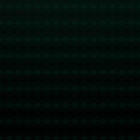
在德约科维奇准备迎接第100冠时，他的战略和准备工作也值得分析。
首先，他十分注重身体的全面强健和恢复能力管理，每场比赛后总会着
重于休整和调整，以确保在下场比赛时处于最佳状态。其次，在比赛策
略上，德约科维奇始终将对手研究和自身优势发挥结合起来，通过分析
对手的弱点来规划自己的击球路径。
除此之外，德约科维奇在心理准备上也表现出色。在面对重要比赛时，
他通过冥想和压力管理技术，保持冷静和专注。*正是这种综合性的准备
*，使他在成就百冠梦想的道路上如虎添翼。
**结语**
德约科维奇的百冠旅程不仅仅是追求数字上的达成，更是一段不断突破
自我、挑战极限的心路历程。每一次大战，都如同当初的期待一般，成
就属于他的篇章。这不仅是网球史上意义深远的一刻，也是对所有追梦
者的一次激励。随着比赛时钟的滴答作响，我们屏息期待，见证传奇书
写新篇。