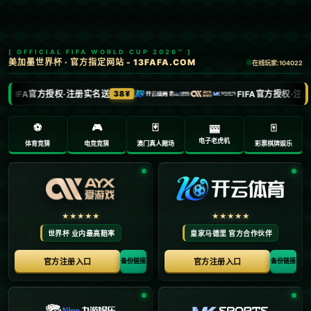
首页
>
新闻中心
新闻中心
德约：拿到99冠后一直怀着100冠的希
望，本周是一个很好的机会.
发布时间：2026-08-09
**德约科维奇的百冠梦想：解析他攀登网球巅峰的旅程**
在网球界，德约科维奇已经树立了一个难以企及的标杆。**自拿下第99
座冠军后**，他一直怀揣着对第100冠的热切期望。对于德约科维奇来
说，本周的赛事提供了一个绝佳的机会来完成这个历史性成就。通过本
文，我们将深入探讨德约科维奇的生涯、他的无与伦比的坚持，以及百
冠梦想背后的战略。
**德约科维奇的崛起：网坛传奇**