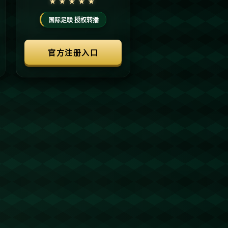
分居首，药厂次席，.
7
*，紧随其后的是**勒沃库森（药厂）**。在这个赛季中，传
将从多个方面对这个赛季进行深入分析。