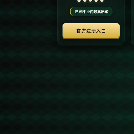
首页
>
新闻中心
新闻
新闻中心
NEWS
公司新闻
**竞猜
常见问题
作为足
比赛不
新闻资讯
下注决策
NEWS
**比赛
**多
埃贝尔：明确想续约基米希但不能强迫他 我们知道萨内有什么能力.
更是无
相对而
足球史上十大球王排名一覽.