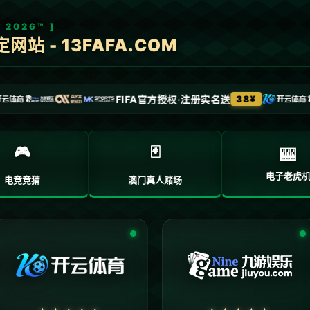
首页
关于我们
产品