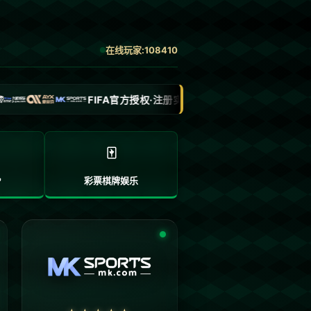
NEWS
中心
新闻中心
联系方式