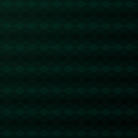
的防线是本场的重中之重。
能迅速找到前锋之间的空档，通过精妙传球直接撕破对方防
此强大的进攻阵容**，不莱梅必须加固防线，同时利用反击
势，更是通过实战经验积累而来的信心。
的门前嗅觉**让每一个对手胆寒。而中场的**小布兰特**