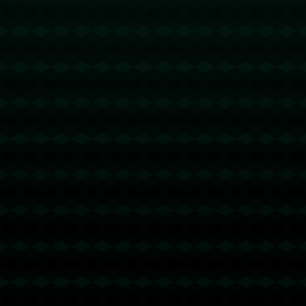
兰必须提高在压力下的抗击打能力，同时避免“似胜非胜”的尴尬情景再
度发生。
**关键词：意甲第17轮、米兰罗马2-2、丢分战役、终场绝平、穆里尼奥
战术**