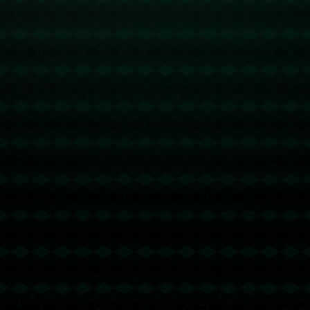
综合这场比赛的表现，我们看到**关键球员的表现起伏**对比赛结果的
影响是何其巨大。有时候，一个球员的出色发挥可以扭转整个战局，而
另一些时候，哪怕是一名超巨也会陷入低迷状态。因而在接下来的赛程
中，教练组在排兵布阵以及临场指挥中必须更多考虑球员的状态与心
理，以确保能够在季后赛中保持**竞争力**。
这场比赛不仅仅是胜负的较量，更是每位球员在赛场上的心路历程缩
影。从中，我们看到**团队协作和个人努力**在一场比赛中所起的关键
作用。每个细节的处理得当与否，都可能成为改变局面的决定性因素。
在接下来的比赛中，各支球队将继续为胜利而战，而球迷们也将见证更
多精彩时刻的诞生。