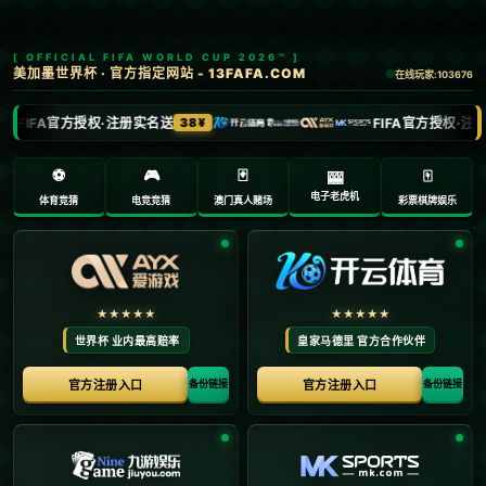
首页
>
新闻中心
新闻中心
拉塞尔18分关键攻传胜独行侠！浓眉12分
无进攻欲望，克莱16投11铁.
发布时间：2026-08-08
在NBA赛场上，每一次比赛都有可能因关键球员的表现而改变结果。**
拉塞尔18分的关键攻传**帮助球队击败独行侠，而与之对比鲜明的是浓
眉哥本场比赛仅得12分，仿佛失去了他往日的进攻欲望。此外，克莱的
状态起伏不定，16投11铁让人不禁心生唏嘘。本文将围绕这场比赛展开
分析，探讨关键球员对比赛结果的影响以及背后的原因。
比赛的高潮无疑属于拉塞尔。尽管他并不是球队内的头号得分手，但凭
借在末节的**出色表现**，他为球队赢得了关键分数。拉塞尔不仅在关