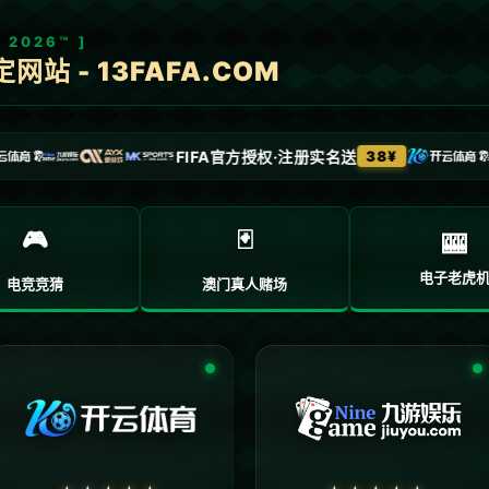
首页
关于我们
产品