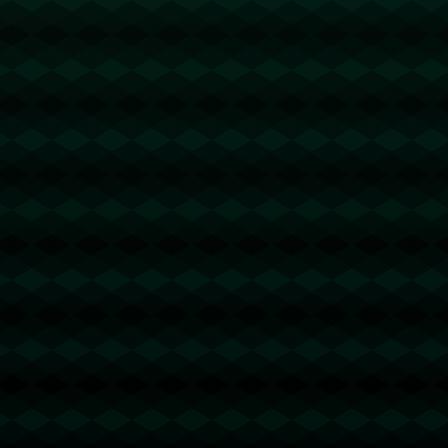
下，水晶宮的穩守反擊戰術雖然讓切爾西難以迅速打開缺口，但在進攻轉
出，整體協作還是難以匹敵切爾西。
**齊耶赫案例：從爭議到英雄的角色轉變**
提的是，這並不是齊耶赫第一次在關鍵時刻拯救切爾西。早在去年對陣熱
再次證明了他在關鍵時刻的價值。即使面對上半場錯失機會以及下半場進
心理素質和技術功底，無愧於“藍軍英雄”的稱號。