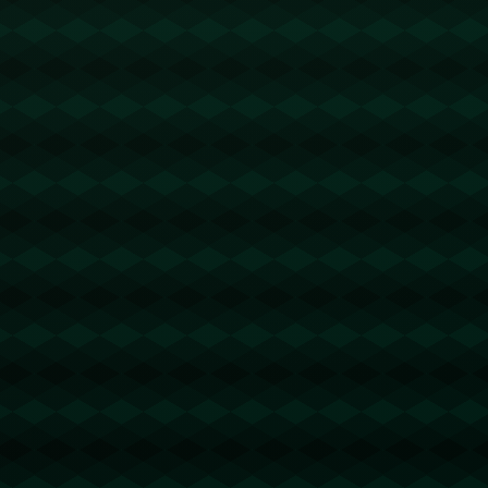
**比賽背景：排名和壓力決定雙方命運**
超強隊之一，切爾西進入2023年後的表現略顯起伏，特別是在多條戰線
急需一場勝利鞏固自己在歐戰區的排名。而坐鎮主場的水晶宮則希望藉助
場比賽注定不會沉悶。
**賽況分析：水晶宮堅守，齊耶赫成為關鍵先生**
始後，水晶宮展現出了極強的防守意識，尤其是在面對切爾西的高壓進攻
逐漸占據主動，芒特和哈弗茨頻繁威脅對手的禁區。
分鐘，**齊耶赫**的一次精妙射門曾讓切爾西球迷一度歡呼慶祝，但隨後V
爾西球迷的心涼了一截。然而，齊耶赫並未因此受到影響，反而鼓舞了自
入尾聲之際，第89分鐘，**齊耶赫利用一次絕佳的邊路傳中機會完成絕殺進
分。在這關鍵時刻，他的冷靜和技術無疑成為了切爾西取勝的最大功臣。
**技戰術分析：切爾西進攻提速，齊耶赫的突破表現關鍵**
比賽中，切爾西掌控了絕大部分的控球權，控球率達到62%。值得注意的
路突破。而**齊耶赫**在場上的靈活跑位和突破能力，屢次製造出險情。
賽中的全能表現。