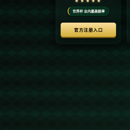
首页
>
新闻中心
新闻
新闻中心
NEWS
公司新闻
**英超
常见问题
新闻资讯
NEWS
活塞击败骑士，施罗德创纪录，骑士需提升防守能力.
曼联祝主帅阿莫林40岁生日快乐，上任至今战绩8胜2平7负.