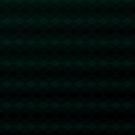
換上卻缺乏足夠的速度和威脅。即使夏塔德等几位球員個人
刺的比賽中，他就曾憑藉一腳世界波為切爾西鎖定勝局。本
球被吹的波折，他依然保持良好心態，堅持用腳說話。如此