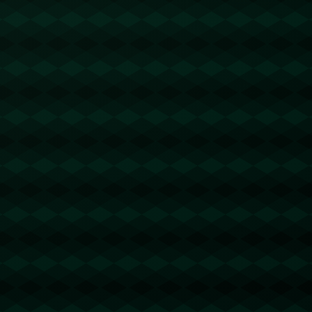
作戰的情況下，球員的體能和狀態都受到挑戰。本場比賽前，
主場優勢阻擊藍軍，從而遠離降級區。雙方的目標和戰略決
時，防線始終保持緊湊。不過切爾西憑藉更加出色的中場組
AR介入，裁判判定進球無效，理由是越位在先。這一瞬間，
己的鬥志。
球！** 這粒進球不僅讓全隊士氣大振，也幫助切爾西成功
是，波特教練延續了近期的技戰術特點——強調中場的流動
他不僅承擔了組織角色，還在防守端積極反搶，足以顯示他在