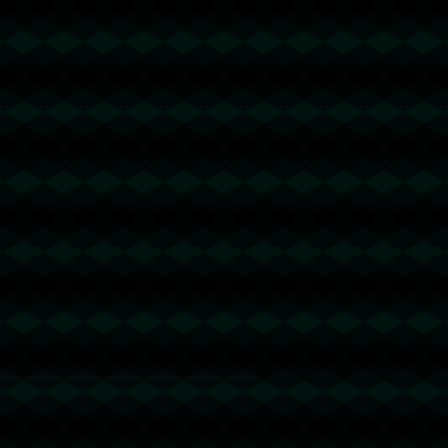
又破紀錄！曼城前鋒成英超史上最快參與50個進球的球員！.
关注官方微信
掌握更多信息
0512-5898090