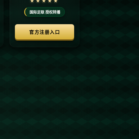
級聯賽賽程表.
9
 1）在2024赛季同样备受关注。对于足球迷和各大球队而
4赛季韩国职业足球甲级联赛赛程解析，以及如何合理安排和
赛中争夺积分排名。此番赛季预计从3月开始，一直持续到
国际赛事冲突，这不仅关注球员的身体状况，还考虑到球迷