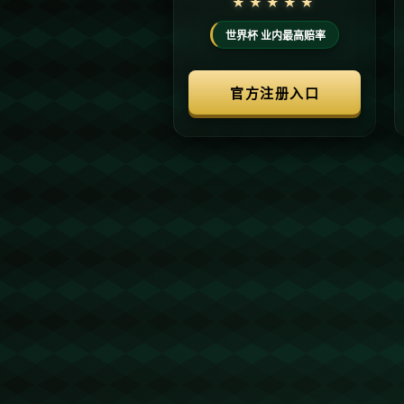
首页
>
新闻中心
新闻
新闻中心
NEWS
公司新闻
**前言**
常见问题
随着足球
言，熟
新闻资讯
应对紧
NEWS
**20
202
上帝回歸！39歲伊布入選最新一期瑞典國家隊大名單.
11月
能够一
天亮了！曝巴薩將在26日召開董事會 主席巴托梅烏或將主動辭職.