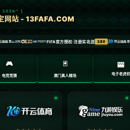
首页
关于我们
产品